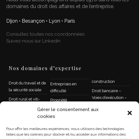
domaines du droit des affaires et de l’entreprise.
Dijon • Besançon • Lyon • Paris
Consultez toutes nos coordonnées
Suivez-nous sur Linkedin
Nos domaines d’expertise
construction
Droit du travail et de
Entreprises en
la sécurité sociale
difficulté
Droit bancaire –
Voies d’exécution –
Droit rural et viti-
Propriété
Recouvrement
vinicole
intellectuelle et droit
Gérer le consentement aux
de l’informatique
Droit public
Droit des sociétés
cookies
Contrat,
Droit de la famille –
Transmission et
Pour offrir les meilleures expériences, nous utilisons des technologies
concurrence,
Succession
restructuration
telles que les cookies pour stocker et/ou accéder aux informations des
distribution
d’entreprises