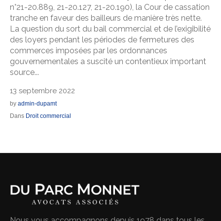
n°21-20.889, 21-20.127, 21-20.190), la Cour de cassation
tranche en faveur des bailleurs de manière très nette.
La question du sort du bail commercial et de l’exigibilité
des loyers pendant les périodes de fermetures des
commerces imposées par les ordonnances
gouvernementales a suscité un contentieux important
source...
13 septembre 2022
by
admin-dupamt
Dans
Droit commercial
Nous vous accompagnons depuis 1978 dans tous les