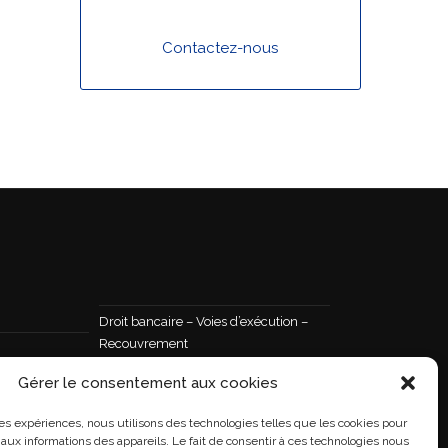
Contactez-nous
Droit bancaire – Voies d’exécution –
Recouvrement
Droit public
et droit de
Gérer le consentement aux cookies
Droit de la famille – Succession
ures expériences, nous utilisons des technologies telles que les cookies pour
stribution
Droit de la santé
aux informations des appareils. Le fait de consentir à ces technologies nous