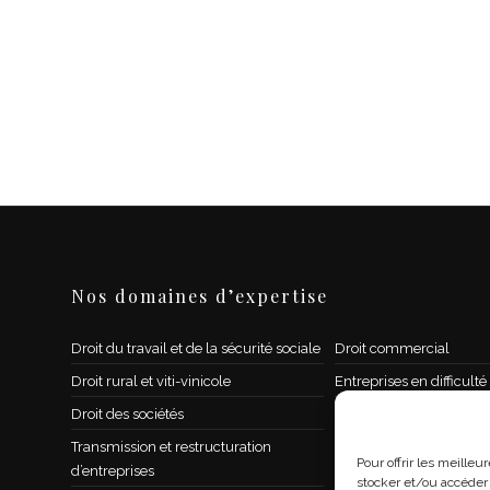
Nos domaines d’expertise
Droit du travail et de la sécurité sociale
Droit commercial
Droit rural et viti-vinicole
Entreprises en difficulté
Droit des sociétés
Propriété intellectuelle 
l’informatique
Transmission et restructuration
Pour offrir les meille
d’entreprises
Contrat, concurrence, di
stocker et/ou accéder 