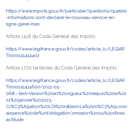
https://www.impots.gouv.fr/particulier/questions/quelles
-informations-sont-declarer-le-nouveau-service-en-
ligne-gerer-mes
Article 1418 du Code Général des Impôts
https://www.legifrance.gouv.fr/codes/article_lc/LEGIAR
TI000041414402
Article 1770 terdecies du Code Général des Impôts
https://www.legifrance.gouv.fr/codes/article_lc/LEGIAR
TI000041414600/2021-05-
06#:~:text=Version%20en%20vigueur%20depuis%20le%20
01%20janvier%202023,-
Cr%C3%A9ation%20LOI%20n&text=La%20m%C3%A9conn
aissance%20de%20l’obligation,’omission%20ou%20d’inex
actitude.