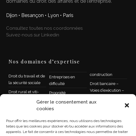
domaines du droit des affaires et de l’entreprise.
Dijon • Besançon • Lyon • Paris
Consultez toutes nos coordonnées
Suivez-nous sur Linkedin
Nos domaines d’expertise
construction
Droit du travail et de
Entreprises en
la sécurité sociale
difficulté
Droit bancaire –
Voies d’exécution –
Droit rural et viti-
Propriété
Recouvrement
vinicole
intellectuelle et droit
Gérer le consentement aux
de l’informatique
Droit public
Droit des sociétés
cookies
Contrat,
Droit de la famille –
Transmission et
Pour offrir les meilleures expériences, nous utilisons des technologies
concurrence,
Succession
restructuration
telles que les cookies pour stocker et/ou accéder aux informations des
distribution
d’entreprises
Droit de la santé
appareils. Le fait de consentir à ces technologies nous permettra de traiter