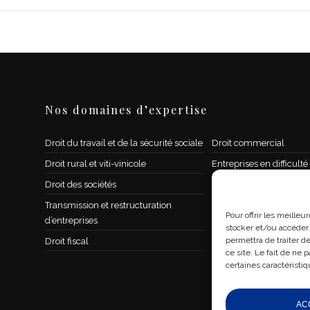
Nos domaines d’expertise
Droit du travail et de la sécurité sociale
Droit commercial
Droit rural et viti-vinicole
Entreprises en difficulté
Droit des sociétés
Propriété intellectuelle 
l’informatique
Transmission et restructuration
Pour offrir les meille
d’entreprises
Contrat, concurrence, di
stocker et/ou accéder 
permettra de traiter 
Droit fiscal
Droit immobilier / droit
ce site. Le fait de ne 
construction
certaines caractéristiq
AC