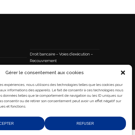
Droit bancaire – Voies d’exécution –
Recouvrement
Droit public
et droit de
Gérer le consentement aux cookies
Droit de la famille – Succession
ures expériences, nous utilisons des technologies telles que les cookies pour
stribution
Droit de la santé
aux informations des appareils. Le fait de consentir à ces technologies nous
des données telles que le comportement de navigation ou les ID uniques sur
 de la
Droit pénal
pas consentir ou de retirer son consentement peut avoir un effet négatif sur
ues et fonctions.
CEPTER
REFUSER