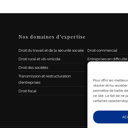
Nos domaines d’expertise
Droit du travail et de la sécurité sociale
Droit commercial
Droit rural et viti-vinicole
Entreprises en difficulté
Droit des sociétés
Propriété intellectuelle 
l’informatique
Transmission et restructuration
Pour offrir les meille
d’entreprises
Contrat, concurrence, di
stocker et/ou accéder 
permettra de traiter 
Droit fiscal
Droit immobilier / droit
ce site. Le fait de ne 
construction
certaines caractéristiq
AC