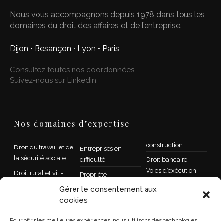
Nous vous accompagnons depuis 1978 dans tous les
domaines du droit des affaires et de l’entreprise.
Dijon • Besançon • Lyon • Paris
Consultez toutes nos coordonnées
Suivez-nous sur Linkedin
Nos domaines d’expertise
construction
Droit du travail et de
Entreprises en
la sécurité sociale
difficulté
Droit bancaire –
Voies d’exécution –
Droit rural et viti-
Propriété
Recouvrement
vinicole
intellectuelle et droit
Gérer le consentement aux
de l’informatique
Droit public
Droit des sociétés
cookies
Contrat,
Droit de la famille –
Transmission et
Pour offrir les meilleures expériences, nous utilisons des technologies