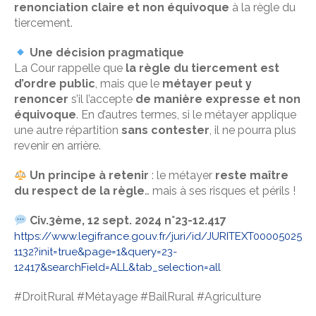
renonciation claire et non équivoque
à la règle du
tiercement.
Une décision pragmatique
La Cour rappelle que
la règle du tiercement est
d’ordre public
, mais que le
métayer peut y
renoncer
s’il l’accepte
de manière expresse et non
équivoque
. En d’autres termes, si le métayer applique
une autre répartition
sans contester
, il ne pourra plus
revenir en arrière.
Un principe à retenir
: le métayer
reste maître
du respect de la règle
… mais à ses risques et périls !
Civ.3ème, 12 sept. 2024 n°23-12.417
https://www.legifrance.gouv.fr/juri/id/JURITEXT00005025
1132?init=true&page=1&query=23-
12417&searchField=ALL&tab_selection=all
#DroitRural #Métayage #BailRural #Agriculture