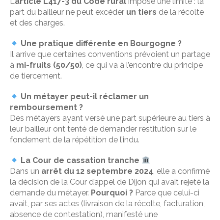
L’
article L417-3 du Code rural
impose une limite : la
part du bailleur ne peut excéder
un tiers
de la récolte
et des charges.
Une pratique différente en Bourgogne ?
Il arrive que certaines conventions prévoient un partage
à
mi-fruits (50/50)
, ce qui va à l’encontre du principe
de tiercement.
Un métayer peut-il réclamer un
remboursement ?
Des métayers ayant versé une part supérieure au tiers à
leur bailleur ont tenté de demander restitution sur le
fondement de la répétition de l’indu.
La Cour de cassation tranche
Dans un
arrêt du 12 septembre 2024
, elle a confirmé
la décision de la Cour d’appel de Dijon qui avait rejeté la
demande du métayer.
Pourquoi ?
Parce que celui-ci
avait, par ses actes (livraison de la récolte, facturation,
absence de contestation), manifesté une